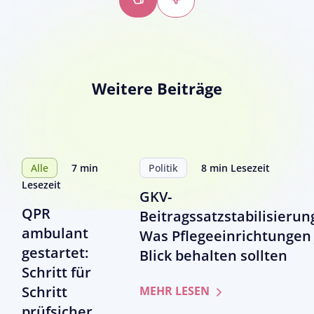
Daumen
Daumen
hoch
runter
Weitere Beiträge
Alle
7 min
Politik
8 min Lesezeit
Lesezeit
GKV-
QPR
Beitragssatzstabilisierun
ambulant
Was Pflegeeinrichtungen 
gestartet:
Blick behalten sollten
Schritt für
Schritt
zum
MEHR LESEN
Artikel
prüfsicher