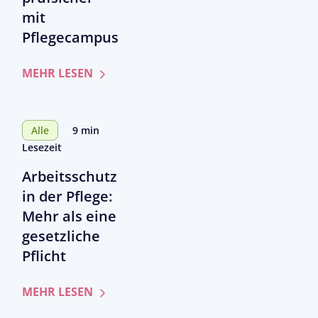
GKV-
mit
Beitragssatzstabil
Pflegecampus
Was
Pflegeeinrichtung
zum
MEHR LESEN
jetzt
Artikel
im
QPR
Blick
ambulant
behalten
Alle
9 min
gestartet:
sollten
Lesezeit
Schritt
Arbeitsschutz
für
Schritt
in der Pflege:
prüfsicher
Mehr als eine
mit
gesetzliche
Pflegecampus
Pflicht
zum
MEHR LESEN
Artikel