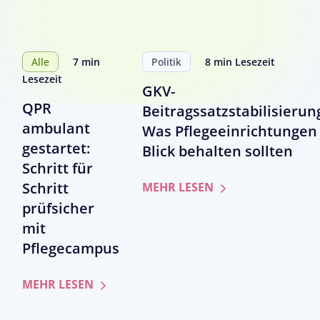
Alle
7 min
Politik
8 min Lesezeit
Lesezeit
GKV-
QPR
Beitragssatzstabilisierun
ambulant
Was Pflegeeinrichtungen 
gestartet:
Blick behalten sollten
Schritt für
Schritt
zum
MEHR LESEN
Artikel
prüfsicher
GKV-
mit
Beitragssatzstabil
Pflegecampus
Was
Pflegeeinrichtung
zum
MEHR LESEN
jetzt
Artikel
im
QPR