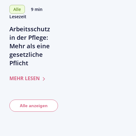
Blick
ambulant
behalten
Alle
9 min
gestartet:
sollten
Lesezeit
Schritt
Arbeitsschutz
für
Schritt
in der Pflege:
prüfsicher
Mehr als eine
mit
gesetzliche
Pflegecampus
Pflicht
zum
MEHR LESEN
Artikel
Arbeitsschutz
in
Alle anzeigen
der
Pflege:
Mehr
als