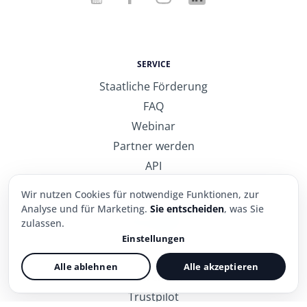
SERVICE
Staatliche Förderung
FAQ
Webinar
Partner werden
API
Wir nutzen Cookies für notwendige Funktionen, zur
Analyse und für Marketing.
Sie entscheiden
, was Sie
WARUM PFLEGECAMPUS
zulassen.
Ihre Vorteile
Einstellungen
Was Kunden lieben
Notwendig
Immer aktiv
Alle ablehnen
Alle akzeptieren
Sorgt für einen sicheren Login und die
Referenzen
grundlegenden Funktionen der Website.
Trustpilot