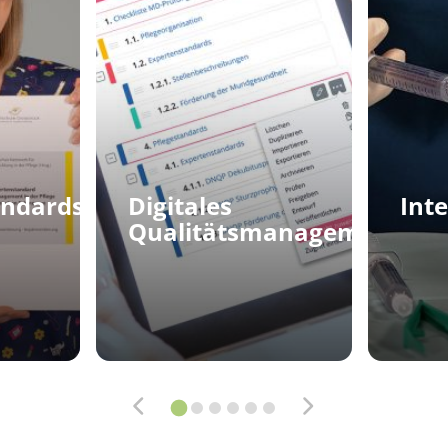
andards
Digitales
Int
Qualitätsmanagement