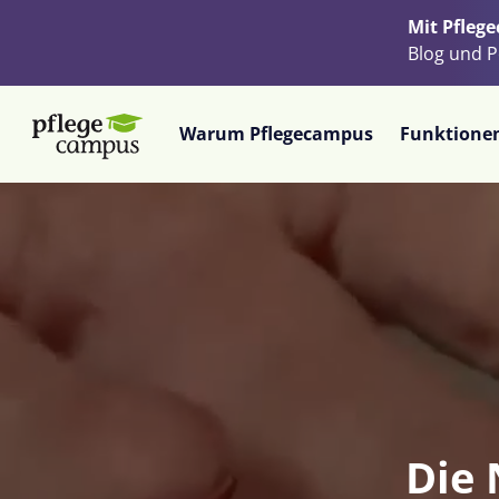
Zum
Mit Pfleg
Hauptinhalt
Blog und P
springen
Zum
Demo-
Warum Pflegecampus
Funktione
Anfrageformular
springen
Die