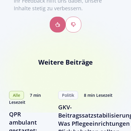
Ihr Feedback hilft uns dabei, unsere
Inhalte stetig zu verbessern.
Daumen
Daumen
hoch
runter
Weitere Beiträge
Alle
7 min
Politik
8 min Lesezeit
Lesezeit
GKV-
QPR
Beitragssatzstabilisierun
ambulant
Was Pflegeeinrichtungen 
gestartet: