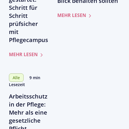
Blick behalten sollten
Schritt für
Schritt
zum
MEHR LESEN
Artikel
prüfsicher
GKV-
mit
Beitragssatzstabil
Pflegecampus
Was
Pflegeeinrichtung
zum
MEHR LESEN
jetzt
Artikel
im
QPR
Blick
ambulant
behalten
Alle
9 min
gestartet:
sollten
Lesezeit
Schritt
Arbeitsschutz
für
Schritt
in der Pflege:
prüfsicher
Mehr als eine
mit
gesetzliche
Pflegecampus
Pflicht