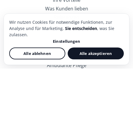
Was Kunden lieben
Referenzen
Wir nutzen Cookies für notwendige Funktionen, zur
Trustpilot
Analyse und für Marketing.
Sie entscheiden
, was Sie
Blog
zulassen.
Einstellungen
Notwendig
Immer aktiv
Alle ablehnen
Alle akzeptieren
EINRICHTUNGEN
Sorgt für einen sicheren Login und die
grundlegenden Funktionen der Website.
Ambulante Pflege
Stationäre Pflege
Statistik
Kliniken
Erfasst die Nutzung der Website, damit wir Inhalte
und Funktionen verbessern können.
Komplexeinrichtungen
Eingliederungshilfe
Marketing
Kindertagesstätten
Misst den Erfolg unserer Werbung und spielt
passende Anzeigen aus.
INFORMATIONEN