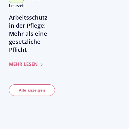
gestartet:
sollten
Lesezeit
Schritt
Arbeitsschutz
für
Schritt
in der Pflege:
prüfsicher
Mehr als eine
mit
gesetzliche
Pflegecampus
Pflicht
zum
MEHR LESEN
Artikel
Arbeitsschutz
in
Alle anzeigen
der
Pflege:
Mehr
als
eine
gesetzliche