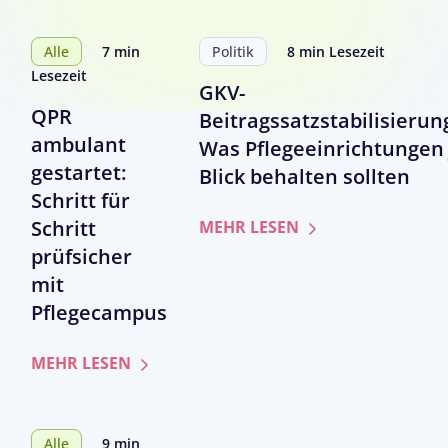
Alle
7 min
Politik
8 min Lesezeit
Lesezeit
GKV-
QPR
Beitragssatzstabilisierun
ambulant
Was Pflegeeinrichtungen 
gestartet:
Blick behalten sollten
Schritt für
Schritt
zum
MEHR LESEN
Artikel
prüfsicher
GKV-
mit
Beitragssatzstabil
Pflegecampus
Was
Pflegeeinrichtung
zum
MEHR LESEN
jetzt
Artikel
im
QPR
Blick
ambulant
behalten
Alle
9 min