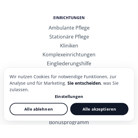
EINRICHTUNGEN
Ambulante Pflege
Stationäre Pflege
Kliniken
Komplexeinrichtungen
Eingliederungshilfe
Kindertagesstätten
Wir nutzen Cookies für notwendige Funktionen, zur
Analyse und für Marketing.
Sie entscheiden
, was Sie
zulassen.
INFORMATIONEN
Einstellungen
Kontakt
Notwendig
Immer aktiv
Alle ablehnen
Alle akzeptieren
Sorgt für einen sicheren Login und die
AGB
grundlegenden Funktionen der Website.
Bonusprogramm
Cookie-Einstellungen
Statistik