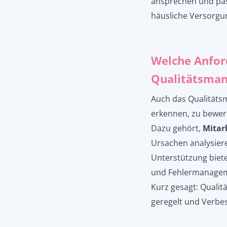
ansprechen und pass
häusliche Versorgu
Welche Anfor
Qualitätsma
Auch das Qualitätsm
erkennen, zu bewer
Dazu gehört,
Mitar
Ursachen analysie
Unterstützung biet
und Fehlermanage
Kurz gesagt: Qualit
geregelt und Verb