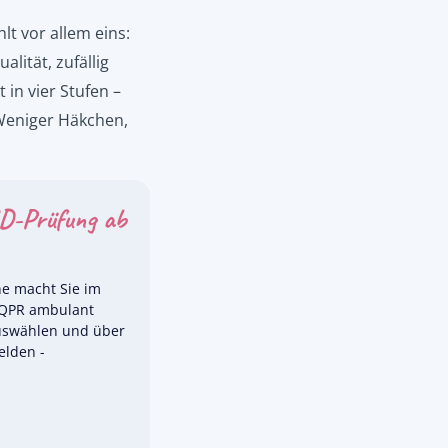
lt vor allem eins:
lität, zufällig
in vier Stufen –
 Weniger Häkchen,
MD-Prüfung ab
he macht Sie im
e QPR ambulant
uswählen und über
elden -