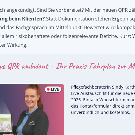
ch angekündigt. Sind Sie vorbereitet? Mit der neuen QPR zäh
ung beim Klienten?
Statt Dokumentation stehen Ergebnisqua
nd das Fachgespräch im Mittelpunkt. Bewertet wird kompakt 
 allem risikobehaftete oder folgenrelevante Defizite. Kurz:
er Wirkung.
neue QPR ambulant – Ihr Praxis-Fahrplan zur 
Pflegefachberaterin Sindy Kart
Live-Austausch fit für die neu
2026. Einfach Wunschtermin a
das Kontakformular direkt anm
unverbindlich und kostenlos.