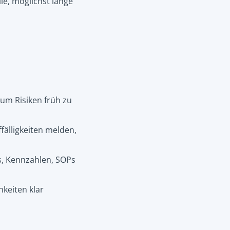
le, möglichst lange
um Risiken früh zu
ffälligkeiten melden,
s, Kennzahlen, SOPs
hkeiten klar