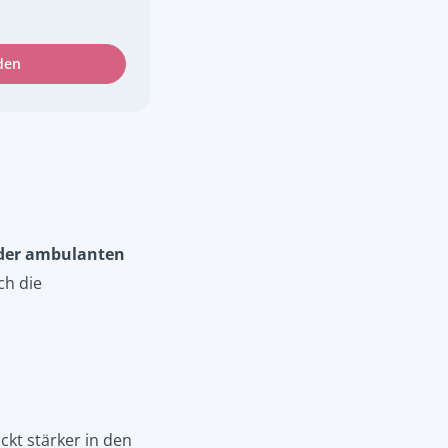
den
n der ambulanten
ch die
ckt stärker in den