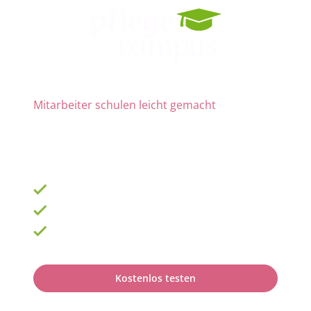
Mitarbeiter schulen leicht gemacht
Die Nr. 1 für Fortbildung und QM
ab 69 € zzgl. MwSt. im Monat für 15 Lizenzen
900 Schulungen mit TOP-Experten
Fortbildungsplan online erstellen
100% anerkannt bei Prüfungen
Kostenlos testen