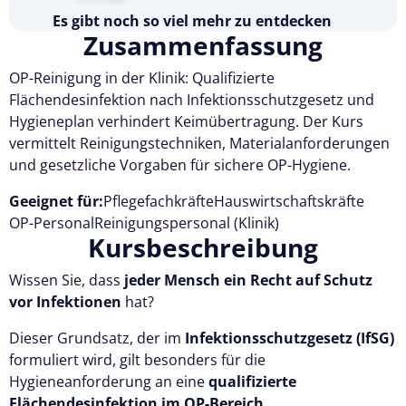
Es gibt noch so viel mehr zu entdecken
Zusammenfassung
Testen Sie Pflegecampus 14 Tage kostenlos.
OP-Reinigung in der Klinik: Qualifizierte
Kostenlos testen
Flächendesinfektion nach Infektionsschutzgesetz und
Hygieneplan verhindert Keimübertragung. Der Kurs
vermittelt Reinigungstechniken, Materialanforderungen
und gesetzliche Vorgaben für sichere OP-Hygiene.
Geeignet für:
Pflegefachkräfte
Hauswirtschaftskräfte
OP-Personal
Reinigungspersonal (Klinik)
Kursbeschreibung
Wissen Sie, dass
jeder Mensch ein Recht auf Schutz
vor Infektionen
hat?
Dieser Grundsatz, der im
Infektionsschutzgesetz (IfSG)
formuliert wird, gilt besonders für die
Hygieneanforderung an eine
qualifizierte
Flächendesinfektion im OP-Bereich.