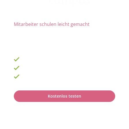
Mitarbeiter schulen leicht gemacht
Die Nr. 1 für Fortbildung und QM
ab 69 € zzgl. MwSt. im Monat für 15 Lizenzen
900 Schulungen mit TOP-Experten
Fortbildungsplan online erstellen
100% anerkannt bei Prüfungen
Kostenlos testen