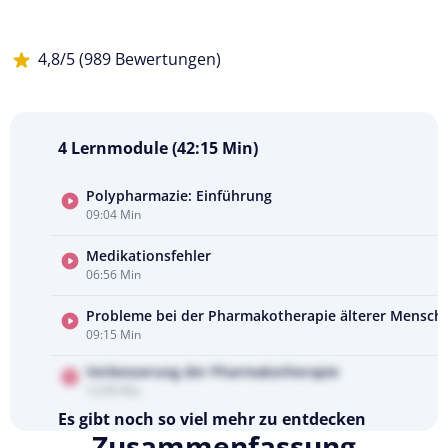
4,8/5 (989 Bewertungen)
4 Lernmodule (42:15 Min)
Polypharmazie: Einführung
09:04 Min
Kursvorschau
ansehen
Medikationsfehler
06:56 Min
Probleme bei der Pharmakotherapie älterer Mensch
09:15 Min
Verbesserung der Pharmakotherapie
12:00 Min
Es gibt noch so viel mehr zu entdecken
Zusammenfassung
Testen Sie Pflegecampus 14 Tage kostenlos.