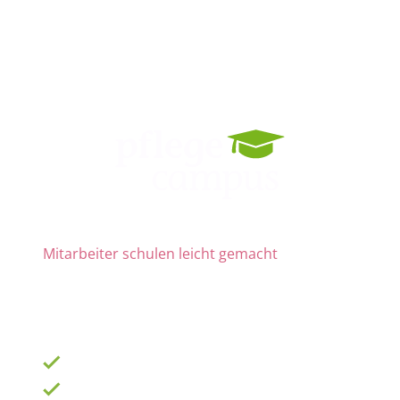
Mitarbeiter schulen leicht gemacht
Die Nr. 1 für Fortbildung und QM
ab 69 € zzgl. MwSt. im Monat für 15 Lizenzen
900 Schulungen mit TOP-Experten
Fortbildungsplan online erstellen