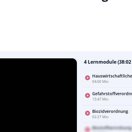
4 Lernmodule (38:02
Hauswirtschaftliche
04:00 Min
Gefahrstoffverordn
15:47 Min
Biozidverordnung
02:27 Min
Biostoffverordnung