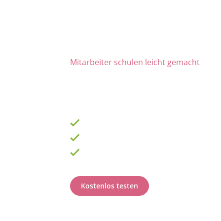
Mitarbeiter schulen leicht gemacht
Die Nr. 1 für Fortbildung u
ab 69 € zzgl. MwSt. im Monat für 15 Lize
900 Schulungen mit TOP-Experten
Fortbildungsplan online erstellen
100% anerkannt bei Prüfungen
Kostenlos testen