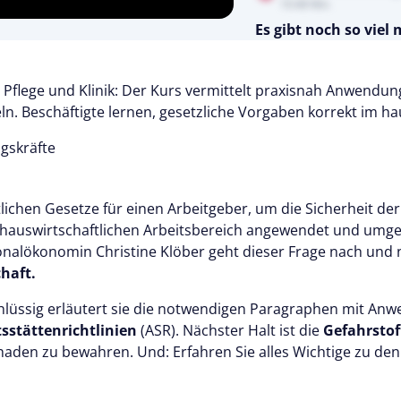
10:48 Min
Es gibt noch so viel
Testen Sie Pflegecampu
Kostenlos
 Pflege und Klinik: Der Kurs vermittelt praxisnah Anwendun
. Beschäftigte lernen, gesetzliche Vorgaben korrekt im ha
gskräfte
tlichen Gesetze für einen Arbeitgeber, um die Sicherheit der
 hauswirtschaftlichen Arbeitsbereich angewendet und umges
sonalökonomin Christine Klöber geht dieser Frage nach und n
haft.
lüssig erläutert sie die notwendigen Paragraphen mit Anw
tsstättenrichtlinien
(ASR). Nächster Halt ist die
Gefahrstof
aden zu bewahren. Und: Erfahren Sie alles Wichtige zu d