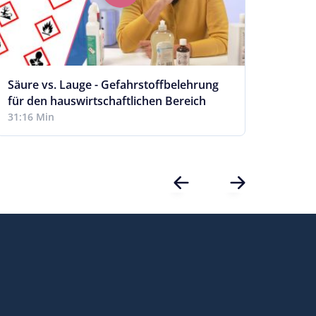
Säure vs. Lauge - Gefahrstoffbelehrung
Perso
für den hauswirtschaftlichen Bereich
Leist
Aufg
31:16 Min
1:23 S