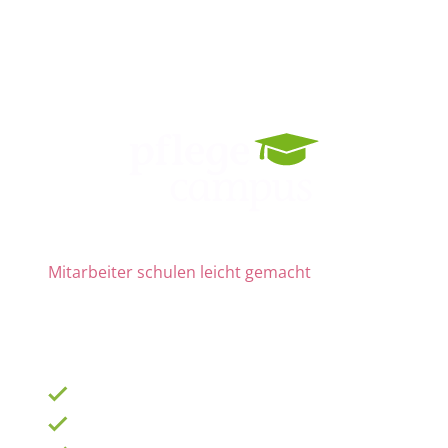
Mitarbeiter schulen leicht gemacht
Die Nr. 1 für Fortbildung und QM
ab 69 € zzgl. MwSt. im Monat für 15 Lizenzen
900 Schulungen mit TOP-Experten
Fortbildungsplan online erstellen