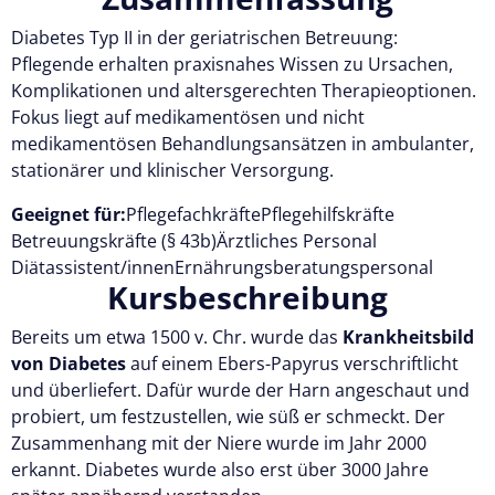
Testen Sie Pflegecampus 14 Tage kostenlos.
Diabetes Typ II in der geriatrischen Betreuung:
Pflegende erhalten praxisnahes Wissen zu Ursachen,
Kostenlos testen
Komplikationen und altersgerechten Therapieoptionen.
Fokus liegt auf medikamentösen und nicht
medikamentösen Behandlungsansätzen in ambulanter,
stationärer und klinischer Versorgung.
Geeignet für:
Pflegefachkräfte
Pflegehilfskräfte
Betreuungskräfte (§ 43b)
Ärztliches Personal
Diätassistent/innen
Ernährungsberatungspersonal
Kursbeschreibung
Bereits um etwa 1500 v. Chr. wurde das
Krankheitsbild
von Diabetes
auf einem Ebers-Papyrus verschriftlicht
und überliefert. Dafür wurde der Harn angeschaut und
probiert, um festzustellen, wie süß er schmeckt. Der
Zusammenhang mit der Niere wurde im Jahr 2000
erkannt. Diabetes wurde also erst über 3000 Jahre