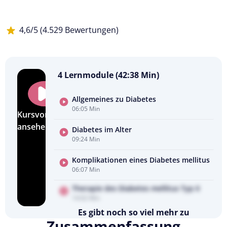
4,6/5 (4.529 Bewertungen)
4 Lernmodule (42:38 Min)
Allgemeines zu Diabetes
06:05 Min
Kursvorschau
ansehen
Diabetes im Alter
09:24 Min
Komplikationen eines Diabetes mellitus
06:07 Min
Therapie des Diabetes mellitus Typ II
14:02 Min
Es gibt noch so viel mehr zu
Zusammenfassung
entdecken