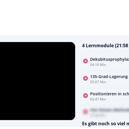
4 Lernmodule (21:58
Dekubitusprophylax
04:16 Min
135-Grad-Lagerung
05:07 Min
Positionieren in sc
02:47 Min
Vier-Kissen-Metho
03:48 Min
Es gibt noch so viel