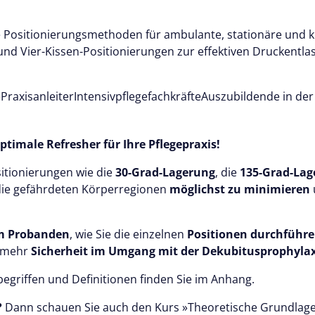
Testen Sie Pflegecampu
Kostenlos
e Positionierungsmethoden für ambulante, stationäre und k
 und Vier-Kissen-Positionierungen zur effektiven Druckentl
e
Praxisanleiter
Intensivpflegefachkräfte
Auszubildende in der
imale Refresher für Ihre Pflegepraxis!
sitionierungen wie die
30-Grad-Lagerung
, die
135-Grad-Lag
die gefährdeten Körperregionen
möglichst zu minimieren
am Probanden
, wie Sie die einzelnen
Positionen durchführ
g mehr
Sicherheit im Umgang mit der Dekubitusprophyla
begriffen und Definitionen finden Sie im Anhang.
?
Dann schauen Sie auch den Kurs »Theoretische Grundlage