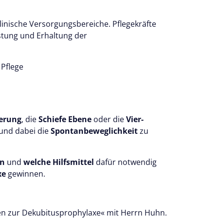
s 14 Tage kostenlos.
 testen
linische Versorgungsbereiche. Pflegekräfte
astung und Erhaltung der
 Pflege
erung
, die
Schiefe Ebene
oder die
Vier-
und dabei die
Spontanbeweglichkeit
zu
en
und
welche Hilfsmittel
dafür notwendig
xe
gewinnen.
n zur Dekubitusprophylaxe« mit Herrn Huhn.