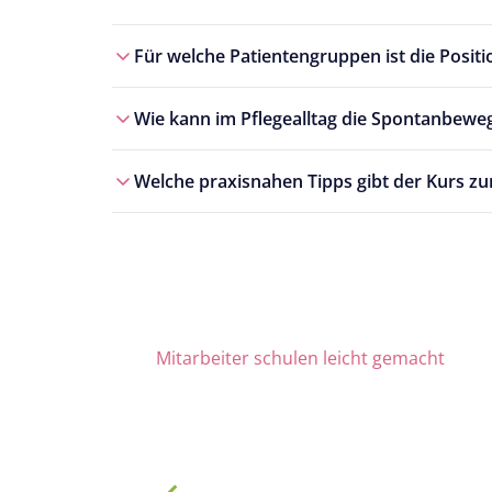
Für welche Patientengruppen ist die Posit
Wie kann im Pflegealltag die Spontanbeweg
Welche praxisnahen Tipps gibt der Kurs z
Mitarbeiter schulen leicht gemacht
Die Nr. 1 für Fortbildung u
ab 69 € zzgl. MwSt. im Monat für 15 Lize
900 Schulungen mit TOP-Experten