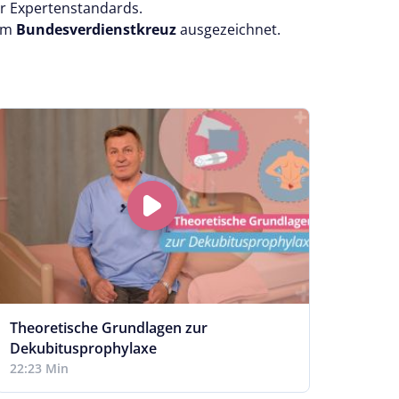
er Expertenstandards.
dem
Bundesverdienstkreuz
ausgezeichnet.
Theoretische Grundlagen zur
Kontr
Dekubitusprophylaxe
26:47
22:23 Min