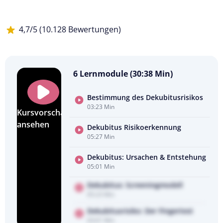
4,7/5 (10.128 Bewertungen)
6 Lernmodule (30:38 Min)
Bestimmung des Dekubitusrisikos
03:23 Min
Kursvorschau
ansehen
Dekubitus Risikoerkennung
05:27 Min
Dekubitus: Ursachen & Entstehung
05:01 Min
Dekubitus: Screeningmodell
05:23 Min
Dekubitusrisiko: Der Fingertest
03:01 Min