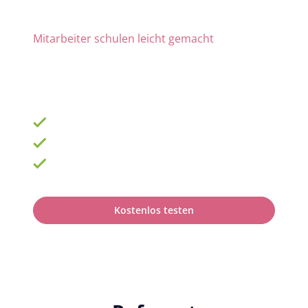
Mitarbeiter schulen leicht gemacht
Die Nr. 1 für Fortbildung und QM
ab 69 € zzgl. MwSt. im Monat für 15 Lizenzen
900 Schulungen mit TOP-Experten
Fortbildungsplan online erstellen
100% anerkannt bei Prüfungen
Kostenlos testen