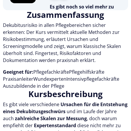
Es gibt noch so viel mehr zu
Zusammenfassung
entdecken
Testen Sie Pflegecampus 14 Tage
kostenlos.
Dekubitusrisiko in allen Pflegebereichen sicher
erkennen: Der Kurs vermittelt aktuelle Methoden zur
Kostenlos testen
Risikobestimmung, erläutert Ursachen und
Screeningmodelle und zeigt, warum klassische Skalen
überholt sind. Fingertest, Risikofaktoren und
Dokumentation werden praxisnah erklärt.
Geeignet für:
Pflegefachkräfte
Pflegehilfskräfte
Praxisanleiter
Wundexperten
Intensivpflegefachkräfte
Auszubildende in der Pflege
Kursbeschreibung
Es gibt viele verschiedene
Ursachen für die Entstehung
eines Dekubitusgeschwürs
und im Laufe der Jahre
auch
zahlreiche Skalen zur Messung
, doch warum
empfiehlt der
Expertenstandard
diese nicht mehr zu