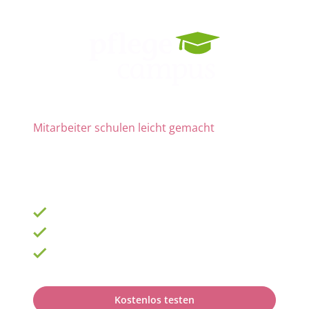
Mitarbeiter schulen leicht gemacht
Die Nr. 1 für Fortbildung und QM
ab 69 € zzgl. MwSt. im Monat für 15 Lizenzen
900 Schulungen mit TOP-Experten
Fortbildungsplan online erstellen
100% anerkannt bei Prüfungen
Kostenlos testen