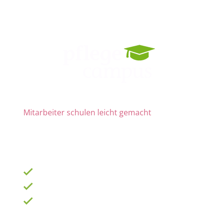
Mitarbeiter schulen leicht gemacht
Die Nr. 1 für Fortbildung und QM
ab 69 € zzgl. MwSt. im Monat für 15 Lizenzen
900 Schulungen mit TOP-Experten
Fortbildungsplan online erstellen
100% anerkannt bei Prüfungen