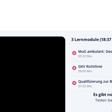
3 Lernmodule (18:37
MuG ambulant: Das i
05:32 Min
GKV Richtlinie
06:00 Min
Qualifizierung zur 
07:05 Min
Es gibt n
Testen Si