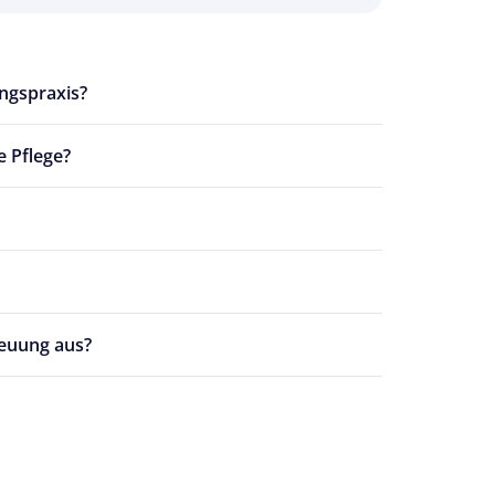
ngspraxis?
e Pflege?
reuung aus?