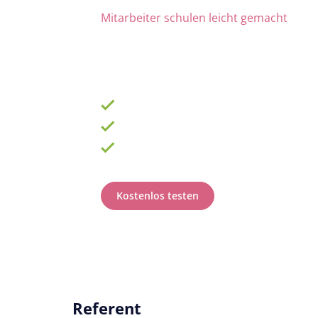
Mitarbeiter schulen leicht gemacht
Die Nr. 1 für Fortbildung u
ab 69 € zzgl. MwSt. im Monat für 15 Lize
900 Schulungen mit TOP-Experten
Fortbildungsplan online erstellen
100% anerkannt bei Prüfungen
Kostenlos testen
Referent