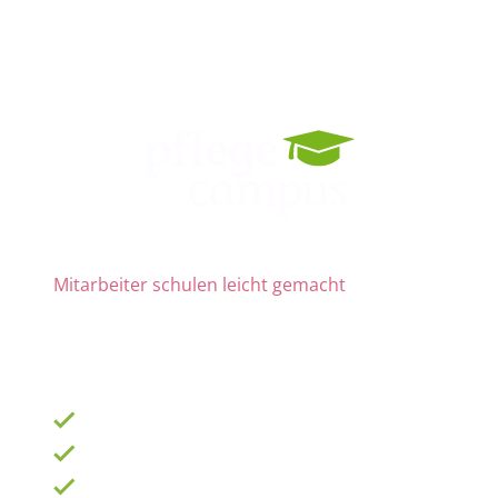
Mitarbeiter schulen leicht gemacht
Die Nr. 1 für Fortbildung und QM
ab 69 € zzgl. MwSt. im Monat für 15 Lizenzen
900 Schulungen mit TOP-Experten
Fortbildungsplan online erstellen
100% anerkannt bei Prüfungen