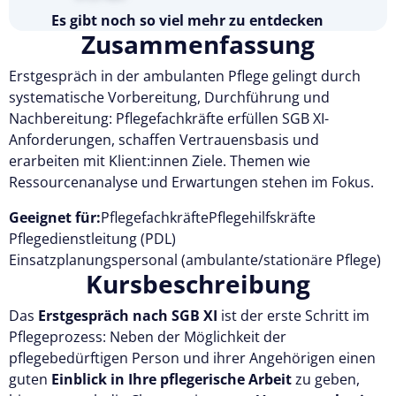
Es gibt noch so viel mehr zu entdecken
Zusammenfassung
Testen Sie Pflegecampus 14 Tage kostenlos.
Erstgespräch in der ambulanten Pflege gelingt durch
Kostenlos testen
systematische Vorbereitung, Durchführung und
Nachbereitung: Pflegefachkräfte erfüllen SGB XI-
Anforderungen, schaffen Vertrauensbasis und
erarbeiten mit Klient:innen Ziele. Themen wie
Ressourcenanalyse und Erwartungen stehen im Fokus.
Geeignet für:
Pflegefachkräfte
Pflegehilfskräfte
Pflegedienstleitung (PDL)
Einsatzplanungspersonal (ambulante/stationäre Pflege)
Kursbeschreibung
Das
Erstgespräch nach SGB XI
ist der erste Schritt im
Pflegeprozess: Neben der Möglichkeit der
pflegebedürftigen Person und ihrer Angehörigen einen
guten
Einblick in Ihre pflegerische Arbeit
zu geben,