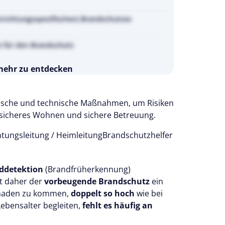
inrichtungsspezifischen) Brandschutzes
e für den Brandschutz
 mehr zu entdecken
s 14 Tage kostenlos.
 testen
rische und technische Maßnahmen, um Risiken
r sicheres Wohnen und sichere Betreuung.
htungsleitung / Heimleitung
Brandschutzhelfer
ddetektion
(Brandfrüherkennung)
t daher der
vorbeugende Brandschutz
ein
haden zu kommen,
doppelt so hoch
wie bei
ebensalter begleiten,
fehlt es häufig an