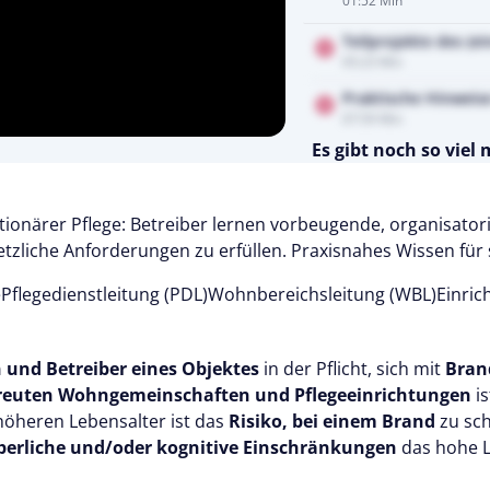
01:52 Min
Teilprojekte des (e
05:23 Min
Praktische Hinweis
07:59 Min
Es gibt noch so viel
Testen Sie Pflegecampu
Kostenlos
ionärer Pflege: Betreiber lernen vorbeugende, organisato
etzliche Anforderungen zu erfüllen. Praxisnahes Wissen fü
e
Pflegedienstleitung (PDL)
Wohnbereichsleitung (WBL)
Einric
 und Betreiber eines Objektes
in der Pflicht, sich mit
Bran
reuten Wohngemeinschaften und Pflegeeinrichtungen
is
höheren Lebensalter ist das
Risiko, bei einem Brand
zu sc
perliche und/oder kognitive Einschränkungen
das hohe L