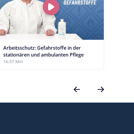
Arbeitsschutz: Gefahrstoffe in der
Brauc
stationären und ambulanten Pflege
stati
16:37 Min
24:21