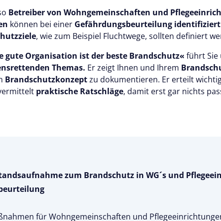
lso
Betreiber von Wohngemeinschaften und Pflegeeinric
ren
können bei einer
Gefährdungsbeurteilung identifiziert
hutzziele
, wie zum Beispiel Fluchtwege, sollten definiert w
 gute Organisation ist der beste Brandschutz«
führt Sie
ensrettenden Themas.
Er zeigt Ihnen und Ihrem
Brandschu
im
Brandschutzkonzept
zu dokumentieren. Er erteilt wichti
ermittelt
praktische Ratschläge
, damit erst gar nichts pa
Bestandsaufnahme zum Brandschutz in
WG´s
und Pflegeei
eurteilung
ßnahmen für Wohngemeinschaften und Pflegeeinrichtunge