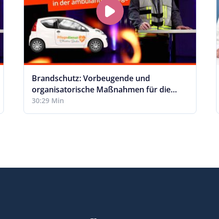
Brandschutz: Vorbeugende und
organisatorische Maßnahmen für die
ambulante Pflege
30:29 Min