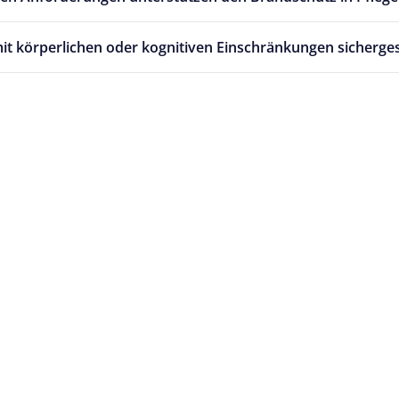
t körperlichen oder kognitiven Einschränkungen sicherges
nd QM
nzen