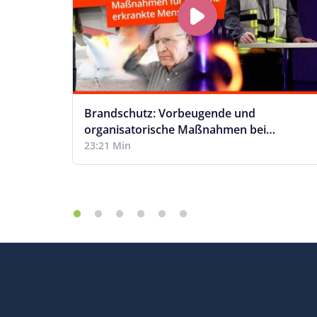
Brandschutz: Vorbeugende und
organisatorische Maßnahmen bei
Menschen mit Demenz
23:21 Min