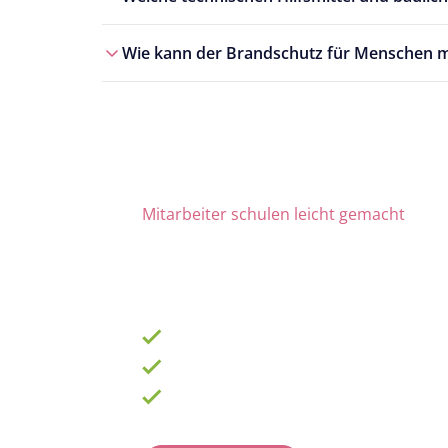
Wie kann der Brandschutz für Menschen mi
Mitarbeiter schulen leicht gemacht
Die Nr. 1 für Fortbildung u
ab 69 € zzgl. MwSt. im Monat für 15 Lize
900 Schulungen mit TOP-Experten
Fortbildungsplan online erstellen
100% anerkannt bei Prüfungen