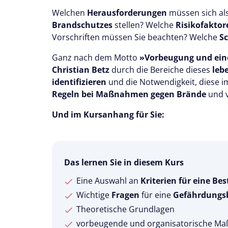
Welchen
Herausforderungen
müssen sich a
Brandschutzes
stellen? Welche
Risikofakto
Vorschriften müssen Sie beachten? Welche
Sc
Ganz nach dem Motto
»Vorbeugung und eine
Christian Betz
durch die Bereiche dieses
leb
identifizieren
und die Notwendigkeit, diese 
Regeln bei Maßnahmen gegen Brände
und v
Und im Kursanhang für Sie:
Das lernen Sie in diesem Kurs
Eine Auswahl an
Kriterien für eine 
Wichtige
Fragen
für eine
Gefährdungsb
Theoretische Grundlagen
vorbeugende und organisatorische Ma