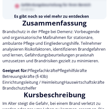
Gefährdungsbeurteilung für Ihren Bereich
05:48 Min
Es gibt noch so viel mehr zu entdecken
Zusammenfassung
Testen Sie Pflegecampus 14 Tage kostenlos.
Brandschutz in der Pflege bei Demenz: Vorbeugende
Kostenlos testen
und organisatorische Maßnahmen für stationäre,
ambulante Pflege und Eingliederungshilfe. Teilnehmer
analysieren Risikofaktoren, identifizieren Brandgefahren
und lernen, Gefährdungsbeurteilungen praxisnah
umzusetzen und Brandrisiken gezielt zu minimieren.
Geeignet für:
Pflegefachkräfte
Pflegehilfskräfte
Betreuungskräfte (§ 43b)
Einrichtungsleitung / Heimleitung
Hauswirtschaftskräfte
Brandschutzhelfer
Kursbeschreibung
Im Alter steigt die Gefahr, bei einem Brand verletzt zu