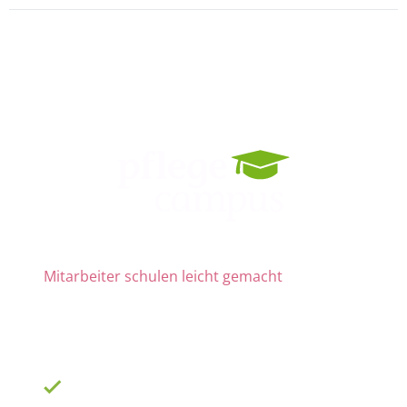
Mitarbeiter schulen leicht gemacht
Die Nr. 1 für Fortbildung und QM
ab 69 € zzgl. MwSt. im Monat für 15 Lizenzen
900 Schulungen mit TOP-Experten