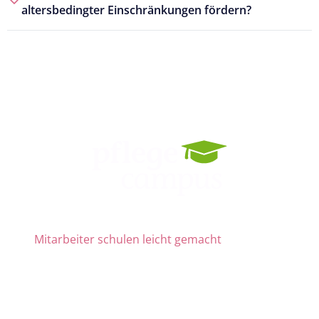
altersbedingter Einschränkungen fördern?
Mitarbeiter schulen leicht gemacht
Die Nr. 1 für Fortbildung und QM
ab 69 € zzgl. MwSt. im Monat für 15 Lizenzen