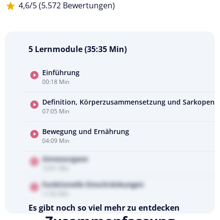
4,6/5 (5.572 Bewertungen)
5 Lernmodule (35:35 Min)
Einführung
00:18 Min
Kursvorschau
ansehen
Definition, Körperzusammensetzung und Sarkopeni
07:05 Min
Bewegung und Ernährung
04:09 Min
Sinnesorgane
10:01 Min
Funktionelle Einschränkungen
11:02 Min
Es gibt noch so viel mehr zu entdecken
Testen Sie Pflegecampus 14 Tage kostenlos.