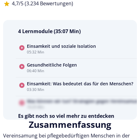
4,7/5 (3.234 Bewertungen)
4 Lernmodule (35:07 Min)
Einsamkeit und soziale Isolation
05:32 Min
Kursvorschau
ansehen
Gesundheitliche Folgen
06:40 Min
Einsamkeit: Was bedeutet das für den Menschen?
03:30 Min
Was können wir tun? Strategien gegen Vereinsamung 
10:25 Min
Es gibt noch so viel mehr zu entdecken
Zusammenfassung
Testen Sie Pflegecampus 14 Tage kostenlos.
Vereinsamung bei pflegebedürftigen Menschen in der
Kostenlos testen