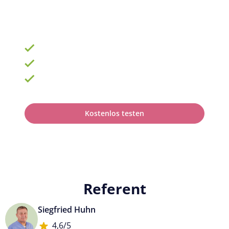
Die Nr. 1 für Fortbildung und QM
ab 69 € zzgl. MwSt. im Monat für 15 Lizenzen
900 Schulungen mit TOP-Experten
Fortbildungsplan online erstellen
100% anerkannt bei Prüfungen
Kostenlos testen
Referent
Siegfried Huhn
4,6/5