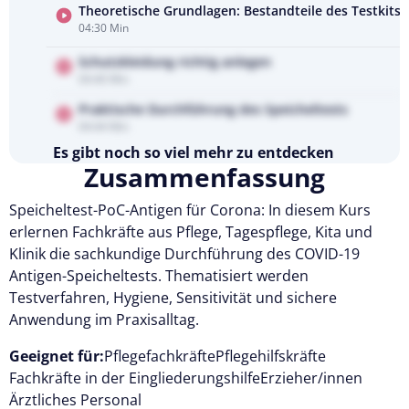
Theoretische Grundlagen: Bestandteile des Testkits
04:30 Min
Schutzkleidung richtig anlegen
04:40 Min
Praktische Durchführung des Speicheltests
04:44 Min
Es gibt noch so viel mehr zu entdecken
Zusammenfassung
Testen Sie Pflegecampus 14 Tage kostenlos.
Speicheltest-PoC-Antigen für Corona: In diesem Kurs
Kostenlos testen
erlernen Fachkräfte aus Pflege, Tagespflege, Kita und
Klinik die sachkundige Durchführung des COVID-19
Antigen-Speicheltests. Thematisiert werden
Testverfahren, Hygiene, Sensitivität und sichere
Anwendung im Praxisalltag.
Geeignet für:
Pflegefachkräfte
Pflegehilfskräfte
Fachkräfte in der Eingliederungshilfe
Erzieher/innen
Ärztliches Personal