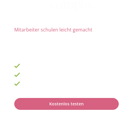
Mitarbeiter schulen leicht gemacht
Die Nr. 1 für Fortbildung und QM
ab 69 € zzgl. MwSt. im Monat für 15 Lizenzen
900 Schulungen mit TOP-Experten
Fortbildungsplan online erstellen
100% anerkannt bei Prüfungen
Kostenlos testen