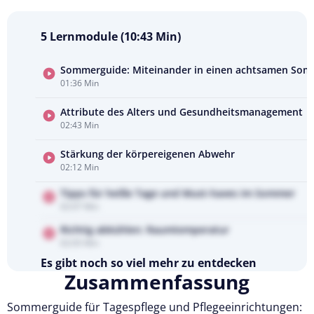
5 Lernmodule (10:43 Min)
Sommerguide: Miteinander in einen achtsamen So
01:36 Min
Kursvorschau
ansehen
Attribute des Alters und Gesundheitsmanagement
02:43 Min
Stärkung der körpereigenen Abwehr
02:12 Min
Tipps für heiße Tage und Must-haves im Sommer
02:07 Min
Richtig abkühlen: Raumtemperatur
02:05 Min
Es gibt noch so viel mehr zu entdecken
Zusammenfassung
Testen Sie Pflegecampus 14 Tage kostenlos.
Sommerguide für Tagespflege und Pflegeeinrichtungen:
Kostenlos testen