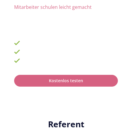
Mitarbeiter schulen leicht gemacht
Die Nr. 1 für Fortbildung und QM
ab 69 € zzgl. MwSt. im Monat für 15 Lizenzen
900 Schulungen mit TOP-Experten
Fortbildungsplan online erstellen
100% anerkannt bei Prüfungen
Kostenlos testen
Referent