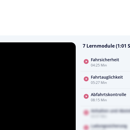
7 Lernmodule (1:01 S
Fahrsicherheit
04:25 Min
Fahrtauglichkeit
05:27 Min
Abfahrtskontrolle
08:15 Min
Anhalten und Abste
03:57 Min
Ladungssicherung