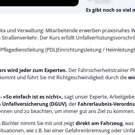
03:33 Min
Es gibt noch so viel
Testen Sie Pflegecampu
Kostenlos
 Kita und Verwaltung: Mitarbeitende erwerben praxisnahes 
traßenverkehr. Der Kurs erfüllt Unfallverhütungsvorschrif
e
Pflegedienstleitung (PDL)
Einrichtungsleitung / Heimleitung
urs wird jeder zum Experten.
Der Fahrsicherheitstrainer Ph
kommt und führt Sie mit Richtgeschwindigkeit durch die
wi
 »So einfach ist es nicht«,
sagt unser Experte. Arbeitgeber
n Unfallversicherung (DGUV)
, der
Fahrerlaubnis-Verordnu
ennen und zu beachten, um immer gut ans Ziel zu kommen.
p Büchler nimmt Sie mit und zeigt
direkt am Fahrzeug
, was
uationen, wie z.B. bei einer Gefahrenbremsung oder Unfalls