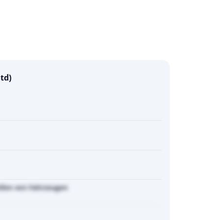
td)
llen von Fahrzeugen