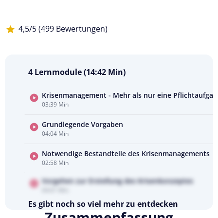
4,5/5 (499 Bewertungen)
4 Lernmodule (14:42 Min)
Krisenmanagement - Mehr als nur eine Pflichtaufgab
03:39 Min
Kursvorschau
ansehen
Grundlegende Vorgaben
04:04 Min
Notwendige Bestandteile des Krisenmanagements
02:58 Min
Vorgehen zur Erstellung des Krisenkonzeptes
04:01 Min
Es gibt noch so viel mehr zu entdecken
Zusammenfassung
Testen Sie Pflegecampus 14 Tage kostenlos.