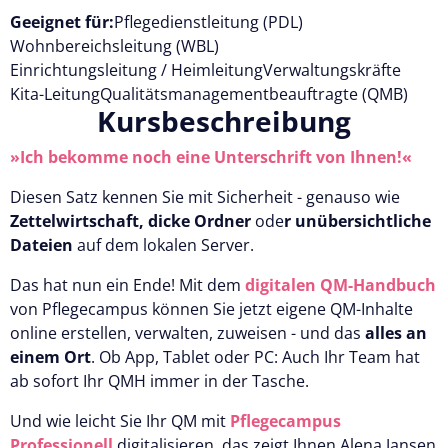
Geeignet für:
Pflegedienstleitung (PDL)
Wohnbereichsleitung (WBL)
Einrichtungsleitung / Heimleitung
Verwaltungskräfte
Kita-Leitung
Qualitätsmanagementbeauftragte (QMB)
Kursbeschreibung
»Ich bekomme noch eine Unterschrift von Ihnen!«
Diesen Satz kennen Sie mit Sicherheit - genauso wie
Zettelwirtschaft, dicke Ordner
ode
r unübersichtliche
Dateien
auf dem lokalen Server.
Das hat nun ein Ende! Mit dem
digitalen QM-Handbuch
von Pflegecampus können Sie jetzt eigene QM-Inhalte
online erstellen, verwalten, zuweisen - und das
alles an
einem Ort
. Ob App, Tablet oder PC: Auch Ihr Team hat
ab sofort Ihr QMH immer in der Tasche.
Und wie leicht Sie Ihr QM mit
Pflegecampus
Professionell
digitalisieren, das zeigt Ihnen Alena Jansen