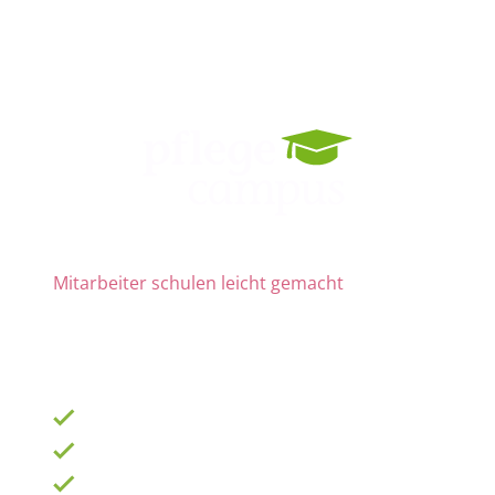
Mitarbeiter schulen leicht gemacht
Die Nr. 1 für Fortbildung und QM
ab 69 € zzgl. MwSt. im Monat für 15 Lizenzen
900 Schulungen mit TOP-Experten
Fortbildungsplan online erstellen
100% anerkannt bei Prüfungen