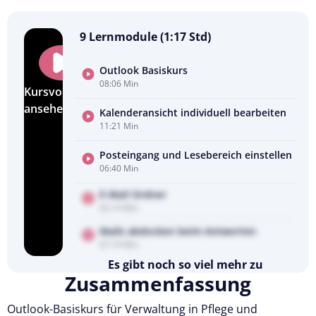
9 Lernmodule (1:17 Std)
Outlook Basiskurs
08:06 Min
Kursvorschau
ansehen
Kalenderansicht individuell bearbeiten
11:21 Min
Posteingang und Lesebereich einstellen
06:40 Min
E-Mail Ordner
02:14 Min
Mails abdocken beim Antworten
07:19 Min
Es gibt noch so viel mehr zu
Zusammenfassung
entdecken
Testen Sie Pflegecampus 14 Tage kostenlos.
Outlook-Basiskurs für Verwaltung in Pflege und