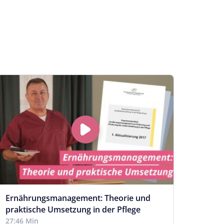
Ernährungsmanagement: Theorie und
Arzne
praktische Umsetzung in der Pflege
Appli
27:46 Min
37:17