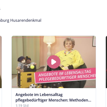
s
mburg Husarendenkmal
Angebote im Lebensalltag
pflegebedürftiger Menschen: Methoden
und Materialien
1:19 Std