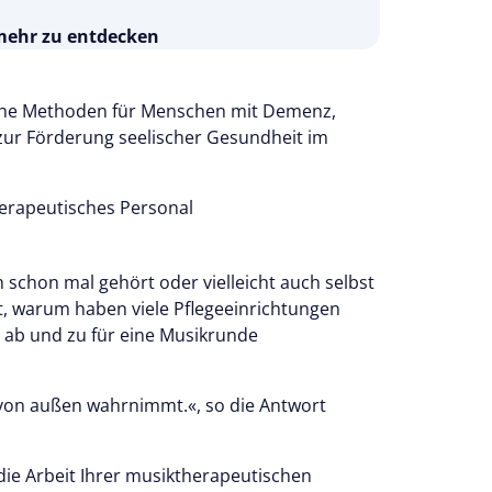
 mehr zu entdecken
s 14 Tage kostenlos.
 testen
ische Methoden für Menschen mit Demenz,
zur Förderung seelischer Gesundheit im
erapeutisches Personal
h schon mal gehört oder vielleicht auch selbst
at, warum haben viele Pflegeeinrichtungen
r ab und zu für eine Musikrunde
t von außen wahrnimmt.«, so die Antwort
ie Arbeit Ihrer musiktherapeutischen