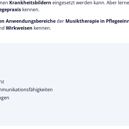
enen
Krankheitsbildern
eingesetzt werden kann. Aber lern
legepraxis
kennen.
nen Anwendungsbereiche
der
Musiktherapie in Pflegeein
nd
Wirkweisen
kennen.
nz
mmunikationsfähigkeiten
ngen