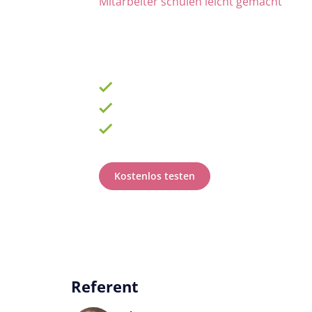
Mitarbeiter schulen leicht gemacht
Die Nr. 1 für Fortbildung u
ab 69 € zzgl. MwSt. im Monat für 15 Lize
900 Schulungen mit TOP-Experten
Fortbildungsplan online erstellen
100% anerkannt bei Prüfungen
Kostenlos testen
Referent