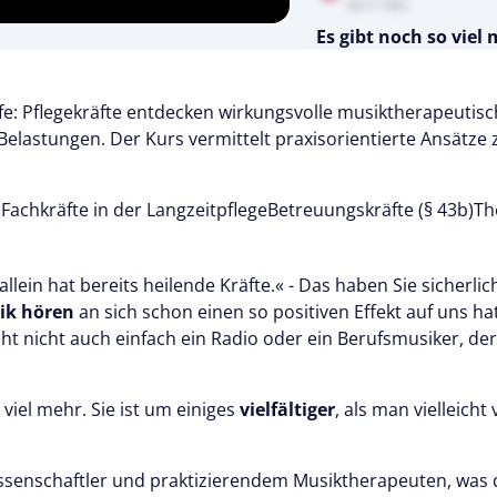
06:11 Min
Es gibt noch so viel
Testen Sie Pflegecampu
Kostenlos
ilfe: Pflegekräfte entdecken wirkungsvolle musiktherapeut
astungen. Der Kurs vermittelt praxisorientierte Ansätze 
e
Fachkräfte in der Langzeitpflege
Betreuungskräfte (§ 43b)
Th
llein hat bereits heilende Kräfte.« - Das haben Sie sicherlic
ik
hören
an sich schon einen so positiven Effekt auf uns h
ht nicht auch einfach ein Radio oder ein Berufsmusiker, de
viel mehr. Sie ist um einiges
vielfältiger
, als man vielleich
ssenschaftler und praktizierendem Musiktherapeuten, was d