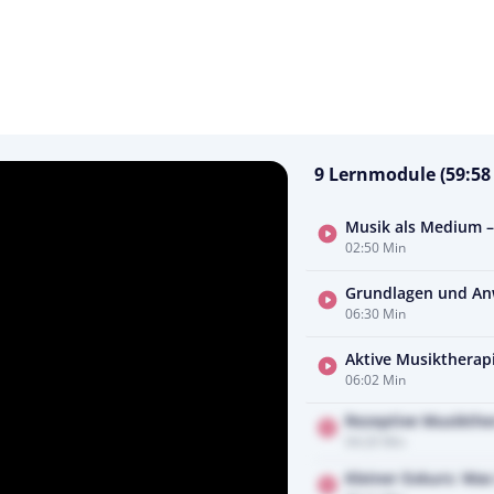
9 Lernmodule (59:58
Musik als Medium – 
02:50 Min
Grundlagen und An
06:30 Min
Aktive Musiktherap
06:02 Min
Rezeptive Musikthe
04:20 Min
Kleiner Exkurs: Was