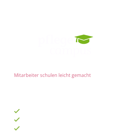
Mitarbeiter schulen leicht gemacht
Die Nr. 1 für Fortbildung und QM
ab 69 € zzgl. MwSt. im Monat für 15 Lizenzen
900 Schulungen mit TOP-Experten
Fortbildungsplan online erstellen
100% anerkannt bei Prüfungen