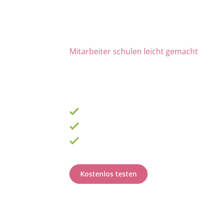
Mitarbeiter schulen leicht gemacht
Die Nr. 1 für Fortbildung u
ab 69 € zzgl. MwSt. im Monat für 15 Lize
900 Schulungen mit TOP-Experten
Fortbildungsplan online erstellen
100% anerkannt bei Prüfungen
Kostenlos testen