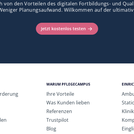
h von den Vorteilen des digitalen Fortbildungs- und Qu
Weniger Planungsaufwand. Willkommen auf der ultimativ
Jetzt kostenlos testen
WARUM PFLEGECAMPUS
EINRI
örderung
Ihre Vorteile
Ambu
Was Kunden lieben
Stati
Referenzen
Klini
den
Trustpilot
Komp
Blog
Eingl