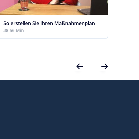
So erstellen Sie Ihren Maßnahmenplan
Pfleg
38:56 Min
22:19