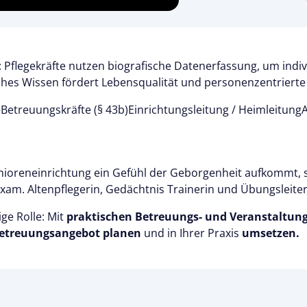
: Pflegekräfte nutzen biografische Datenerfassung, um ind
nahes Wissen fördert Lebensqualität und personenzentriert
e
Betreuungskräfte (§ 43b)
Einrichtungsleitung / Heimleitung
A
nioreneinrichtung ein Gefühl der Geborgenheit aufkommt, s
exam. Altenpflegerin, Gedächtnis Trainerin und Übungsleite
ige Rolle: Mit
praktischen Betreuungs- und Veranstaltun
etreuungsangebot planen
und in Ihrer Praxis
umsetzen.