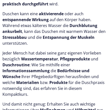
praktisch durchgeführt
wird.
Duschen kann eine
aktivierende
oder auch
entspannende Wirkung
auf den Körper haben.
Während etwas kälteres Wasser die
Durchblutung
ankurbelt
, kann das Duschen mit warmem Wasser den
Stressabbau
und die
Entspannung der Muskeln
unterstützen.
Jeder Mensch hat dabei seine ganz eigenen Vorlieben
bezüglich
Wassertemperatur
,
Pflegeprodukte
und
Duschroutine
: Wie Sie mithilfe einer
Informationssammlung
die
Bedürfnisse und
Wünsche
Ihrer Pflegebedürftigen herausfinden und
welche
Materialien
bzw.
Produkte
für die Duschpraxis
notwendig sind, das erfahren Sie in diesem
Kompaktkurs.
Und damit nicht genug: Erhalten Sie auch wichtige
Informationen über
Maßnahmen
und
Hilfsmittel
zur