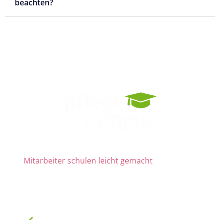
beachten?
Mitarbeiter schulen leicht gemacht
Die Nr. 1 für Fortbildung und QM
ab 69 € zzgl. MwSt. im Monat für 15 Lizenzen
900 Schulungen mit TOP-Experten