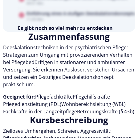
09:51 Min
Einführung eines 6-stufigen Deeskalationskonzepts
11:59 Min
Es gibt noch so viel mehr zu entdecken
Zusammenfassung
Testen Sie Pflegecampus 14 Tage kostenlos.
Deeskalationstechniken in der psychiatrischen Pflege:
Kostenlos testen
Strategien zum Umgang mit provozierendem Verhalten
bei Pflegebedürftigen in stationärer und ambulanter
Versorgung. Sie erkennen Auslöser, verstehen Ursachen
und setzen ein 6-stufiges Deeskalationskonzept
praktisch um.
Geeignet für:
Pflegefachkräfte
Pflegehilfskräfte
Pflegedienstleitung (PDL)
Wohnbereichsleitung (WBL)
Fachkräfte in der Langzeitpflege
Betreuungskräfte (§ 43b)
Kursbeschreibung
Zielloses Umhergehen, Schreien, Aggressivität: