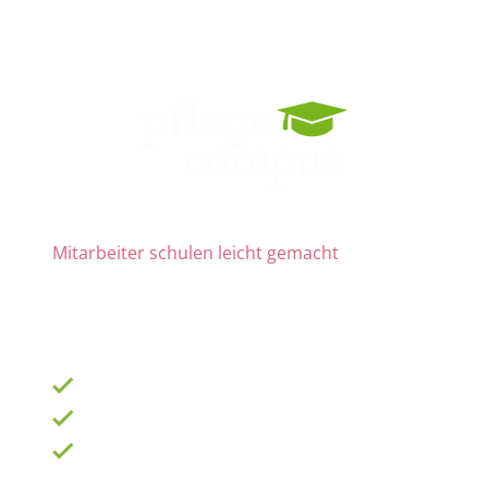
Mitarbeiter schulen leicht gemacht
Die Nr. 1 für Fortbildung und QM
ab 69 € zzgl. MwSt. im Monat für 15 Lizenzen
900 Schulungen mit TOP-Experten
Fortbildungsplan online erstellen
100% anerkannt bei Prüfungen