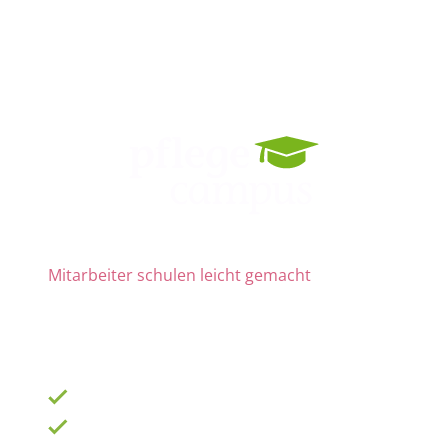
Mitarbeiter schulen leicht gemacht
Die Nr. 1 für Fortbildung und QM
ab 69 € zzgl. MwSt. im Monat für 15 Lizenzen
900 Schulungen mit TOP-Experten
Fortbildungsplan online erstellen