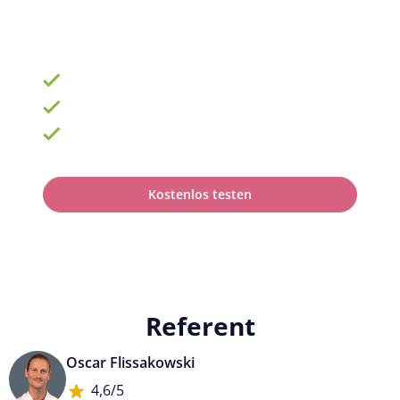
Die Nr. 1 für Fortbildung und QM
ab 69 € zzgl. MwSt. im Monat für 15 Lizenzen
900 Schulungen mit TOP-Experten
Fortbildungsplan online erstellen
100% anerkannt bei Prüfungen
Kostenlos testen
Referent
Oscar Flissakowski
4,6/5