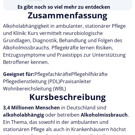
Es gibt noch so viel mehr zu entdecken
Zusammenfassung
Testen Sie Pflegecampus 14 Tage kostenlos.
Alkoholabhängigkeit in ambulanter, stationärer Pflege
Kostenlos testen
und Klinik: Kurs vermittelt neurobiologische
Grundlagen, Diagnostik, Behandlung und Folgen des
Alkoholmissbrauchs. Pflegekräfte lernen Risiken,
Entzugssymptome und Praxistipps zur Unterstützung
Betroffener kennen.
Geeignet für:
Pflegefachkräfte
Pflegehilfskräfte
Pflegedienstleitung (PDL)
Praxisanleiter
Wohnbereichsleitung (WBL)
Kursbeschreibung
3,4 Millionen Menschen
in Deutschland sind
alkoholabhängig
oder betreiben
Alkoholmissbrauch
.
Ein Thema, das sowohl in der ambulanten und
stationären Pflege als auch in Krankenhäusern höchst